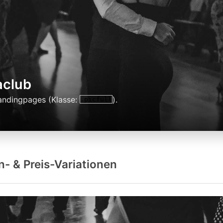
aclub
andingpages (Klasse:
).
.picfull
- & Preis-Variationen